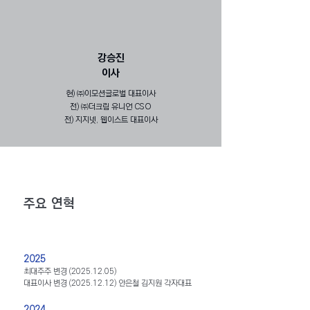
​강승진
​이사
현) ㈜이모션글로벌 대표이사
전) ㈜더크림 유니언 CSO
전) 지지넷, 웹이스트 대표이사
주요 연혁
2025
최대주주 변경
(2025.12.05)
대표이사 변경
(2025.12.12)
안은철 김지원 각자대표
2024