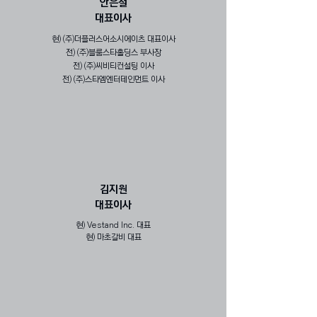
​안은철
대표이사
현) (주)더플러스어소시에이츠 대표이사
전) (주)블룸스타홀딩스 부사장
전) (주)씨비티컨설팅 이사
​전) (주)스타엠엔터테인먼트 이사
김지원
​대표이사
현) Vestand Inc. 대표
현) 마초갈비 대표