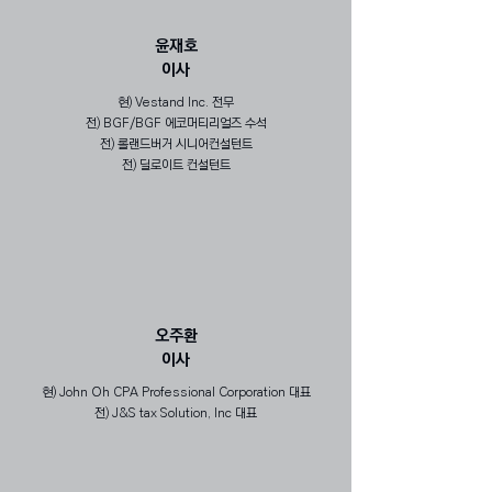
​윤재호
​이사
현) Vestand Inc. 전무
전) BGF/BGF 에코머티리얼즈 수석
전) 롤랜드버거 시니어컨설턴트
전) 딜로이트 컨설턴트
​오주환
​이사
현) John Oh CPA Professional Corporation 대표
전) J&S tax Solution, Inc 대표